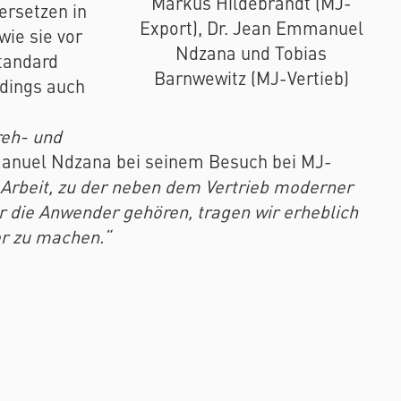
Markus Hildebrandt (MJ-
ersetzen in
Export), Dr. Jean Emmanuel
wie sie vor
Ndzana und Tobias
tandard
Barnwewitz (MJ-Vertieb)
rdings auch
reh- und
manuel Ndzana bei seinem Besuch bei MJ-
 Arbeit, zu der neben dem Vertrieb moderner
 die Anwender gehören, tragen wir erheblich
er zu machen.“
un, Elfenbeinküste und in Frankreich ist eine
uten. Ihr Ziel ist es, die Verwendung von
n der Industrie als auch im Bauwesen
Seite sollte das gelingen!