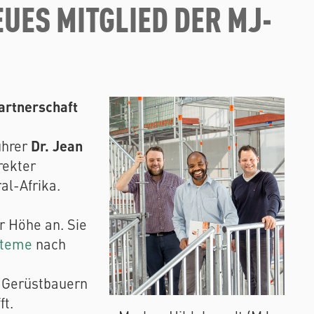
UES MITGLIED DER MJ-
artnerschaft
Dr. Jean
ührer
rekter
al-Afrika.
r Höhe an. Sie
steme
nach
n Gerüstbauern
ft.