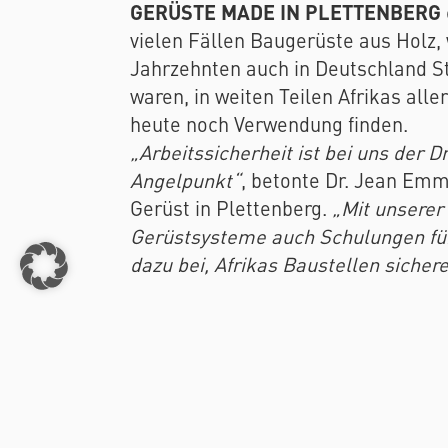
GERÜSTE MADE IN PLETTENBERG
vielen Fällen Baugerüste aus Holz, 
Jahrzehnten auch in Deutschland S
waren, in weiten Teilen Afrikas alle
heute noch Verwendung finden.
„Arbeitssicherheit ist bei uns der D
Angelpunkt“
, betonte Dr. Jean Em
Gerüst in Plettenberg.
„Mit unserer
Gerüstsysteme auch Schulungen für
dazu bei, Afrikas Baustellen sicher
SafEchaf
mit Firmensitzen in Kamer
Gruppe von Industrie- und Baufachle
modernen Gerüstsystemen sowohl i
voranzutreiben.
Mit MJ als starkem Partner an der 