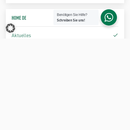
Benötigen Sie Hilfe?
HOME DE
Schreiben Sie uns!
Aktuelles
BEITRAGSARCHIV
MJ ORTSTERMIN #047:
MJ ORTSTERMIN #049:
„COMBI passgenau
„21.000 m³ MJ COMBI“
platziert“