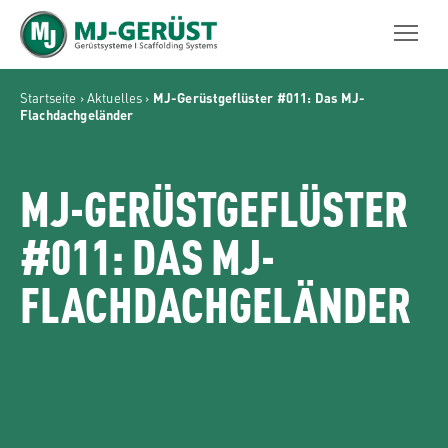
MJ-GERÜST
Startseite
›
Aktuelles
›
MJ-Gerüstgeflüster #011: Das MJ-
Flachdachgeländer
MJ-GERÜSTGEFLÜSTER
#011: DAS MJ-
FLACHDACHGELÄNDER