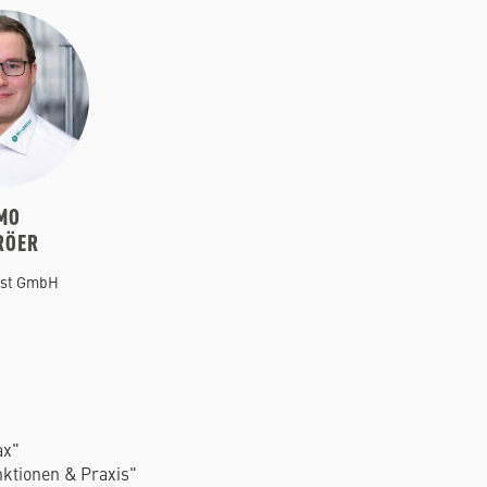
MO
RÖER
st GmbH
ax"
nktionen & Praxis"