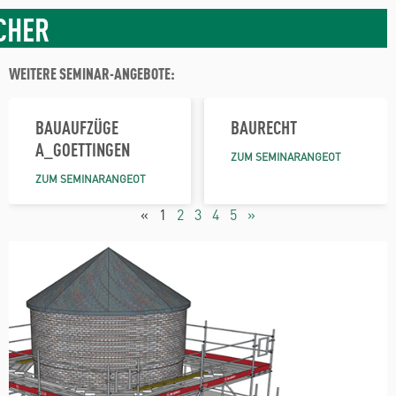
CHER
WEITERE SEMINAR-ANGEBOTE:
BAUAUFZÜGE
BAURECHT
A_GOETTINGEN
ZUM SEMINARANGEOT
ZUM SEMINARANGEOT
«
1
2
3
4
5
»