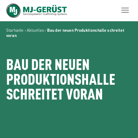
MJ-GERÜST
Startseite
›
Aktuelles
›
Bau der neuen Produktionshalle schreitet
voran
BAU DER NEUEN
PRODUKTIONSHALLE
SCHREITET VORAN