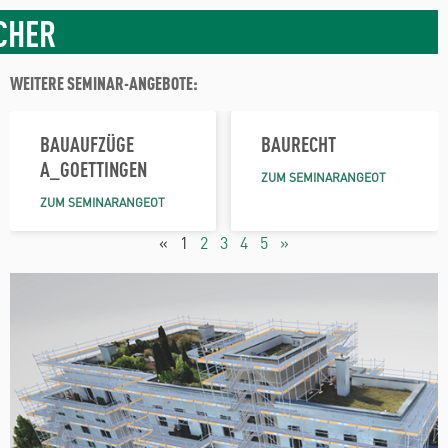
CHER
WEITERE SEMINAR-ANGEBOTE:
BAUAUFZÜGE
BAURECHT
A_GOETTINGEN
ZUM SEMINARANGEOT
ZUM SEMINARANGEOT
«
1
2
3
4
5
»