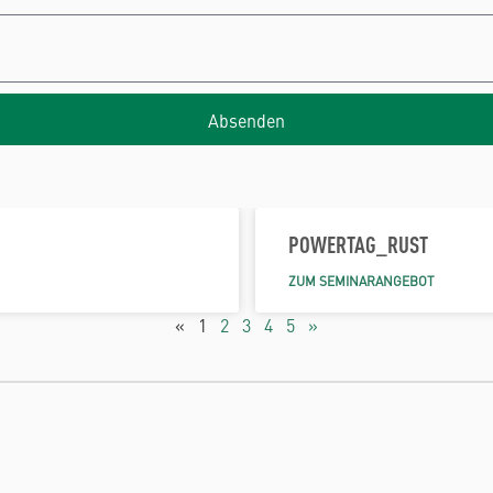
Absenden
POWERTAG_RUST
ZUM SEMINARANGEBOT
«
1
2
3
4
5
»