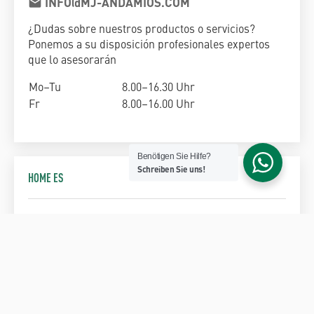
INFO@MJ-ANDAMIOS.COM
mail
¿Dudas sobre nuestros productos o servicios?
Ponemos a su disposición profesionales expertos
que lo asesorarán
Mo–Tu
8.00–16.30 Uhr
Fr
8.00–16.00 Uhr
Benötigen Sie Hilfe?
Schreiben Sie uns!
HOME ES
Noticias
La estrategia integral
MJ-Gerüst en Exponor 2022
que propone Andamios MJ-