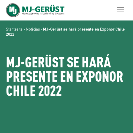
MJ-GERÜST
Startseite
›
Noticias
›
MJ-Gerüst se hará presente en Exponor Chile
2022
MJ-GERÜST SE HARÁ
PRESENTE EN EXPONOR
CHILE 2022