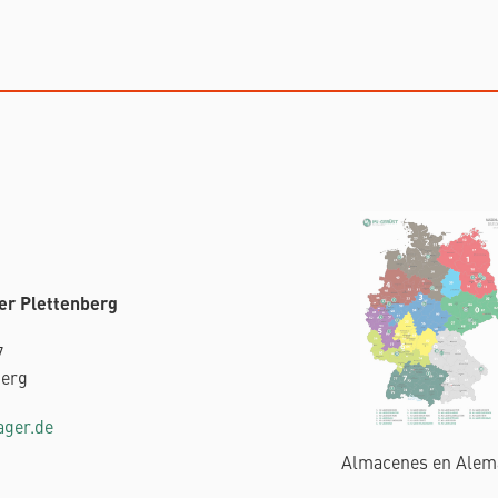
er Plettenberg
7
berg
ager.de
Almacenes en Alem