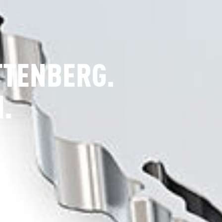
TTENBERG.
.