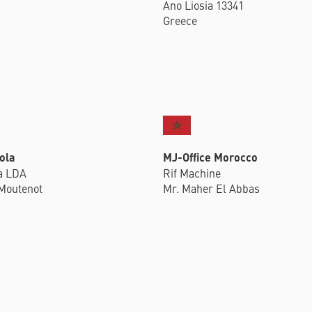
Ano Liosia 13341
Greece
ola
MJ-Office Morocco
la LDA
Rif Machine
Moutenot
Mr. Maher El Abbas
ominio Vila Recife 17
Résidence Marina 1
Hay Ouled Brahim
Nador, Morocco