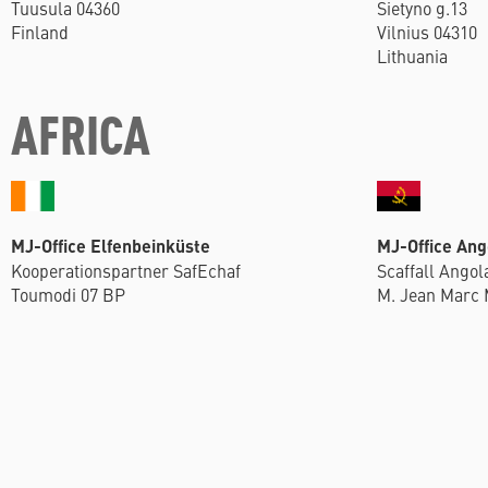
Tuusula 04360
Sietyno g.13
Finland
Vilnius 04310
Lithuania
AFRICA
MJ-Office Elfenbeinküste
MJ-Office Ang
Kooperationspartner SafEchaf
Scaffall Ango
Toumodi 07 BP
M. Jean Marc 
Abidjan 07 534
Via al 3, Cond
Ivory Coast
Luanda
Angola
SOUTH AMERICA