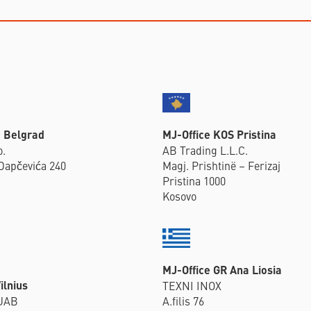
B Belgrad
MJ-Office KOS Pristina
o.
AB Trading L.L.C.
Dapčevića 240
Magj. Prishtinë – Ferizaj
Pristina 1000
Kosovo
MJ-Office GR Ana Liosia
ilnius
TEXNI INOX
 UAB
A.filis 76