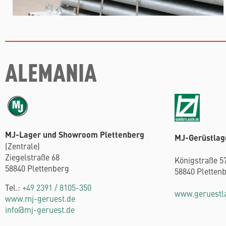
ALEMANIA
MJ-Lager und Showroom Plettenberg
MJ-Gerüstlag
(Zentrale)
Ziegelstraße 68
Königstraße 5
58840 Plettenberg
58840 Pletten
Tel.:
+49 2391 / 8105-350
www.geruestl
www.mj-geruest.de
info@mj-geruest.de